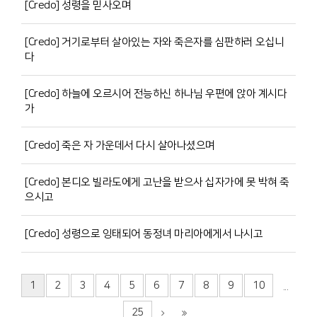
[Credo] 성령을 믿사오며
[Credo] 거기로부터 살아있는 자와 죽은자를 심판하러 오십니
다
[Credo] 하늘에 오르시어 전능하신 하나님 우편에 앉아 계시다
가
[Credo] 죽은 자 가운데서 다시 살아나셨으며
[Credo] 본디오 빌라도에게 고난을 받으사 십자가에 못 박혀 죽
으시고
[Credo] 성령으로 잉태되어 동정녀 마리아에게서 나시고
1
2
3
4
5
6
7
8
9
10
...
25