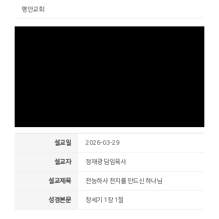
평안교회
설교일
2026-03-29
설교자
정재광 담임목사
설교제목
전능하사 천지를 만드신 하나님
성경본문
창세기 1장 1절