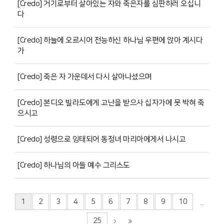
[Credo] 거기로부터 살아있는 자와 죽은자를 심판하러 오십니
다
[Credo] 하늘에 오르시어 전능하신 하나님 우편에 앉아 계시다
가
[Credo] 죽은 자 가운데서 다시 살아나셨으며
[Credo] 본디오 빌라도에게 고난을 받으사 십자가에 못 박혀 죽
으시고
[Credo] 성령으로 잉태되어 동정녀 마리아에게서 나시고
[Credo] 하나님의 아들 예수 그리스도
1
2
3
4
5
6
7
8
9
10
...
25