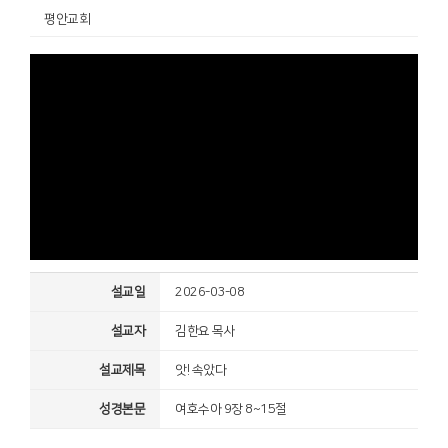
평안교회
설교일
2026-03-08
설교자
김한요 목사
설교제목
앗! 속았다
성경본문
여호수아 9장 8~15절