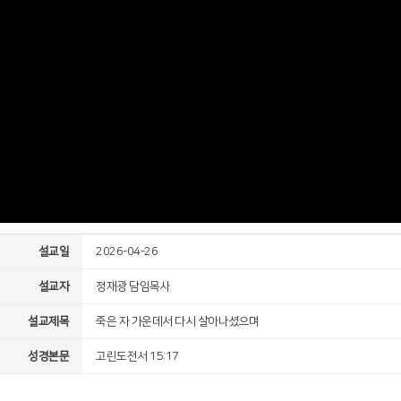
설교일
2026-04-26
설교자
정재광 담임목사
설교제목
죽은 자 가운데서 다시 살아나셨으며
성경본문
고린도전서 15:17