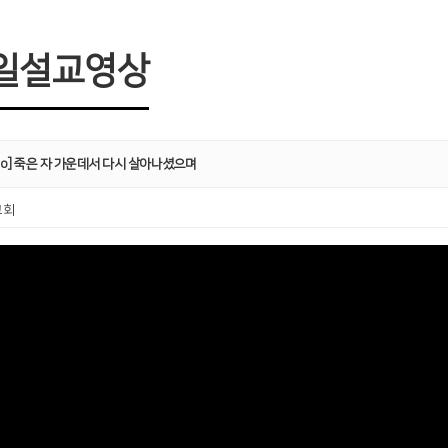
일설교영상
edo] 죽은 자 가운데서 다시 살아나셨으며
교회