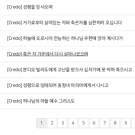
[Credo] 성령을 믿사오며
[Credo] 거기로부터 살아있는 자와 죽은자를 심판하러 오십니다
[Credo] 하늘에 오르시어 전능하신 하나님 우편에 앉아 계시다가
[Credo] 죽은 자 가운데서 다시 살아나셨으며
[Credo] 본디오 빌라도에게 고난을 받으사 십자가에 못 박혀 죽으시고
[Credo] 성령으로 잉태되어 동정녀 마리아에게서 나시고
[Credo] 하나님의 아들 예수 그리스도
1
2
3
4
5
6
7
8
9