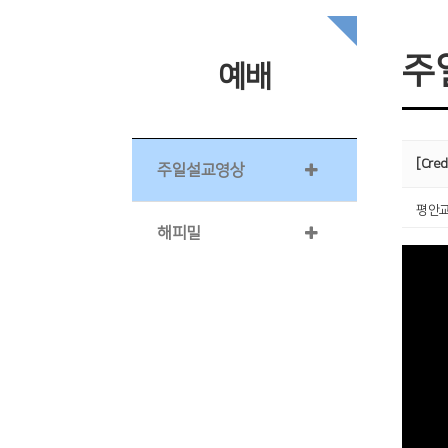
주
예배
[Cr
주일설교영상
평안
해피밀