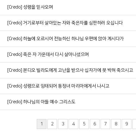
[Credo] 성령을 믿사오며
[Credo] 거기로부터 살아있는 자와 죽은자를 심판하러 오십니다
[Credo] 하늘에 오르시어 전능하신 하나님 우편에 앉아 계시다가
[Credo] 죽은 자 가운데서 다시 살아나셨으며
[Credo] 본디오 빌라도에게 고난을 받으사 십자가에 못 박혀 죽으시고
[Credo] 성령으로 잉태되어 동정녀 마리아에게서 나시고
[Credo] 하나님의 아들 예수 그리스도
1
2
3
4
5
6
7
8
9