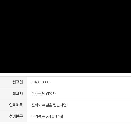
설교일
2026-03-01
설교자
정재광 담임목사
설교제목
진짜로 주님을 만난다면
성경본문
누가복음 5장 8-11절