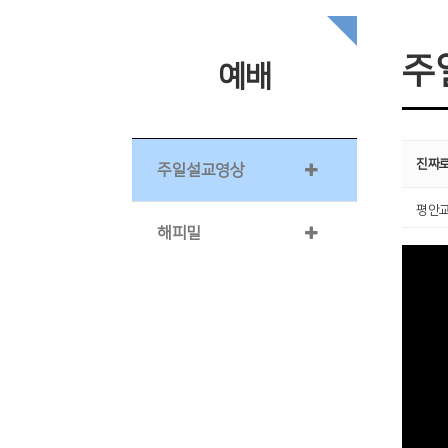
주
예배
진짜로
주일설교영상
평안
해피밀