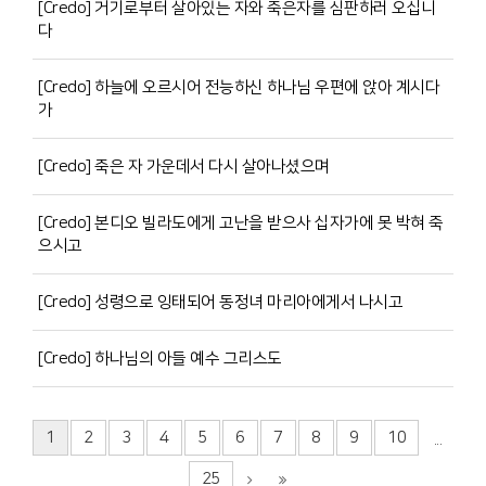
[Credo] 거기로부터 살아있는 자와 죽은자를 심판하러 오십니
다
[Credo] 하늘에 오르시어 전능하신 하나님 우편에 앉아 계시다
가
[Credo] 죽은 자 가운데서 다시 살아나셨으며
[Credo] 본디오 빌라도에게 고난을 받으사 십자가에 못 박혀 죽
으시고
[Credo] 성령으로 잉태되어 동정녀 마리아에게서 나시고
[Credo] 하나님의 아들 예수 그리스도
1
2
3
4
5
6
7
8
9
10
...
25