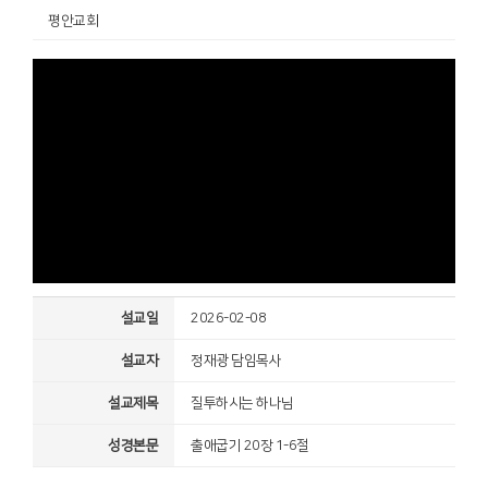
평안교회
설교일
2026-02-08
설교자
정재광 담임목사
설교제목
질투하시는 하나님
성경본문
출애굽기 20장 1-6절