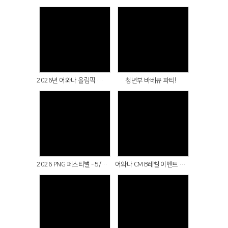
Views
Views
2026년 어와나 올림픽 현장
청년부 바베큐 파티!
Views
Views
2026 PNG 페스티벌 - 5/2(토), 3(주일) 온세대예배
어와나 CM B레벨 이벤트 - 강화역사유적지 탐방
Views
Views