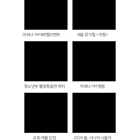
Views
Views
어와나 YM B레벨이벤트 영화관람 <최후의 만찬>
세움 뮤지컬 <저항>
Views
Views
청소년부 불닭볶음면 파티
어와나 YM 캠핑
Views
Views
교회 여름 단장
2026 봄, 시니어 나들이