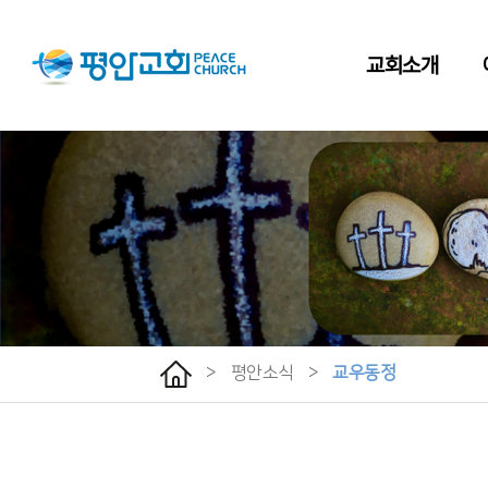
교회소개
>
평안소식
>
교우동정