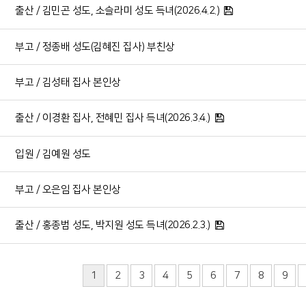
출산 / 김민곤 성도, 소슬라미 성도 득녀(2026.4.2.)
부고 / 정종배 성도(김혜진 집사) 부친상
부고 / 김성태 집사 본인상
출산 / 이경환 집사, 전혜민 집사 득녀(2026.3.4.)
입원 / 김예원 성도
부고 / 오은임 집사 본인상
출산 / 홍종범 성도, 박지원 성도 득녀(2026.2.3.)
1
2
3
4
5
6
7
8
9