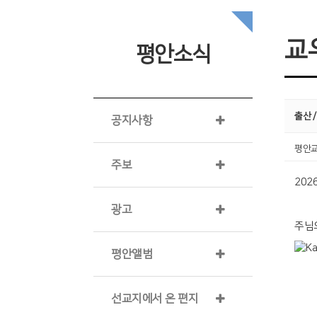
교
평안소식
출산 /
공지사항
평안
주보
202
광고
주님
평안앨범
선교지에서 온 편지