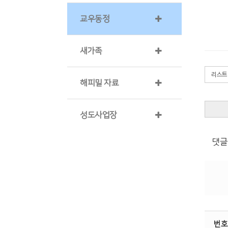
교우동정
새가족
리스트
해피밀 자료
성도사업장
댓글
번호